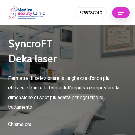
Skip
Menu
3755787740
to
Close
main
Menu
content
SyncroFT
Deka laser
Permette di selezionare la lunghezza d’onda più
efficace, definire la forma dell’impulso e impostare la
dimensione di spot più adatta per ogni tipo di
trattamento.
Chiama ora