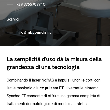
+39 3755787740
Scrivici
info@mbcbrindisi.it
La
semplicità
d'uso
dà
la
misura
della
grandezza
di
una
tecnologia
Combinando il laser Nd:YAG a impulsi lunghi e corti con
l’utile manipolo a
luce pulsata FT
, il versatile sistema
Synchro FT consente di offrire una gamma completa di
trattamenti dermatologici e di medicina estetica: