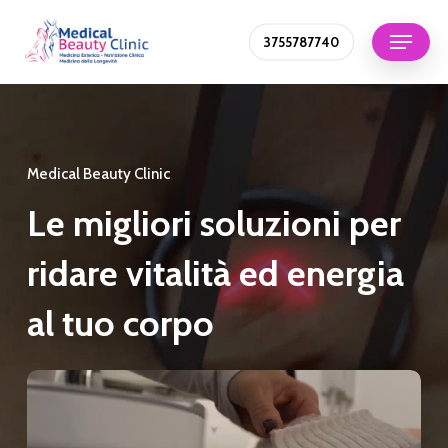
Skip
Menu
3755787740
to
Close
main
Menu
content
Medical Beauty Clinic
Le
migliori
soluzioni
per
ridare
vitalità
ed
energia
al
tuo
corpo