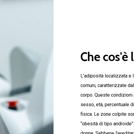
Che
cos'è
L’adiposità localizzata e
comuni, caratterizzate dal
corpo. Queste condizioni 
sesso, età, percentuale di
fisica. Le zone colpite so
“obesità di tipo androide” 
donne. Sebbene l’ereditari