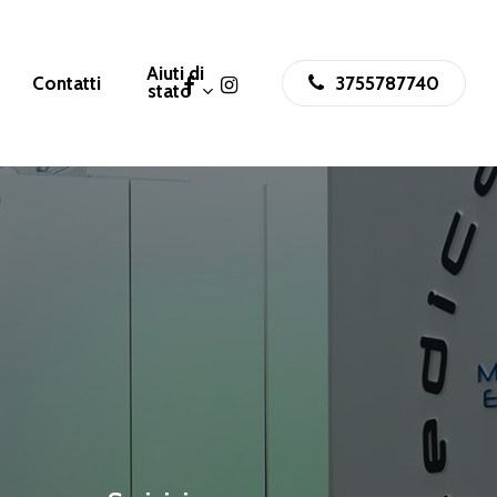
Aiuti di
facebook
instagram
Contatti
3755787740
stato