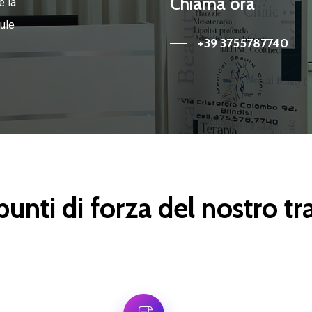
Chiama ora
e la
lule
+39 3755787740
punti di forza del nostro 