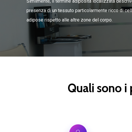
Similmente, il termine adiposità localizzata descriv
presenza di un tessuto particolarmente ricco di cel
adipose rispetto alle altre zone del corpo.
Quali sono i 