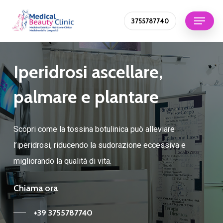
Skip
Menu
3755787740
to
Close
main
Menu
content
Iperidrosi ascellare,
palmare e plantare
Scopri come la tossina botulinica può alleviare
l’iperidrosi, riducendo la sudorazione eccessiva e
migliorando la qualità di vita.
Chiama ora
+39 3755787740